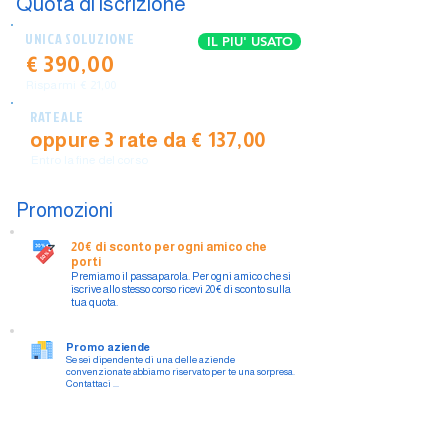
Quota di iscrizione
UNICA SOLUZIONE
IL PIU' USATO
€ 390,00
Risparmi € 21,00
RATEALE
oppure 3 rate da € 137,00
Entro la fine del corso
Promozioni
20€ di sconto per ogni amico che
porti
Premiamo il passaparola. Per ogni amico che si
iscrive allo stesso corso ricevi 20€ di sconto sulla
tua quota.
Promo aziende
Se sei dipendente di una delle aziende
convenzionate abbiamo riservato per te una sorpresa.
Contattaci ...