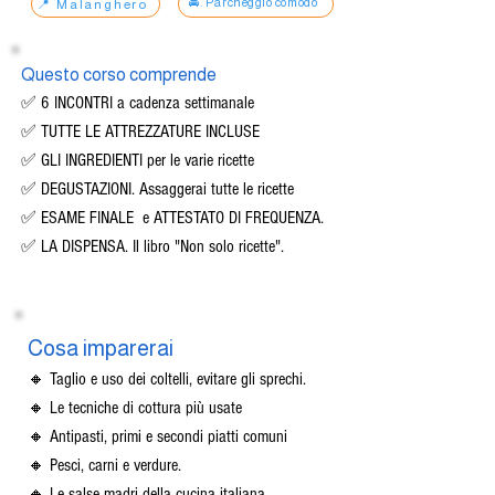
🚘. Parcheggio comodo
📍 Malanghero
​Questo corso comprende
✅ 6 INCONTRI a cadenza settimanale
✅ TUTTE LE ATTREZZATURE INCLUSE
✅ GLI INGREDIENTI per le varie ricette
✅ DEGUSTAZIONI. Assaggerai tutte le ricette
✅ ESAME FINALE e ATTESTATO DI FREQUENZA.
✅ LA DISPENSA​. Il libro "Non solo ricette".
Cosa imparerai
🔸 Taglio e uso dei coltelli, evitare gli sprechi.
🔸 Le tecniche di cottura più usate
🔸 Antipasti, primi e secondi piatti comuni
🔸 Pesci, carni e verdure.
🔸 Le salse madri della cucina italiana.