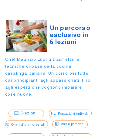
oppure 3 rate da € 137,00
Un percorso
esclusivo in
6 lezioni
Chef Maurizio Lupi ti trasmette le
tecniche di base della cucina
casalinga italiana. Un corso per tutti:
dai principianti agli appassionati, fino
agli esperti che vogliono imparare
cose nuove.
6️⃣. 6 lezioni
👨‍🍳 Postazioni individuali
8️⃣. Max. 8 persone
⏰ Orari diurni o serali