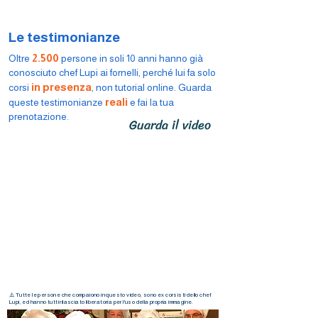
Le testimonianze
2.500
Oltre
persone in soli 10 anni hanno già
conosciuto chef Lupi ai fornelli, perché lui fa solo
in presenza
corsi
, non tutorial online. Guarda
reali
queste testimonianze
e fai la tua
prenotazione.
Guarda il video
⚠️ Tutte le persone che compaiono in questo video, sono ex corsisti dello chef
Lupi,
ed hanno tutti rilasciato liberatoria per l'uso della propria immagine.