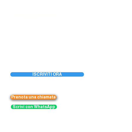
Ricapitolando...
🔸 Durata: 6 settimane
🔸 Modalità: in presenza
🔸Postazione individuale
🔸 Orari serali e diurni
🔸 Gruppi piccoli: min.6 - max. 8 persone
🔸Prezzo: € 390,00 oppure 3 rate x € 137,00
ISCRIVITI ORA
Prenota una chiamata
Scrivi con WhatsApp