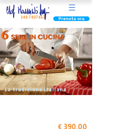
348 7407467
Prenota ora
La tradizione italiana
Corso Base
Impara le tecniche fondamentali della cucina italiana.
€ 390,00