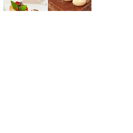
Via Santa Lucia 3 - Malanghero (TO) -
348
7407467
ISCRIVITI ORA
RISPARMIA CON IL