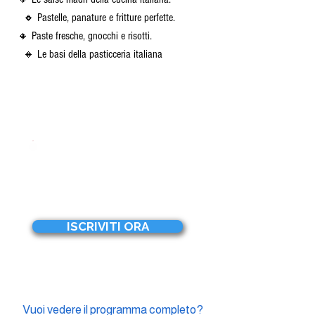
🔸 Pastelle, panature e fritture perfette.
🔸 Paste fresche, gnocchi e risotti.
🔸 Le basi della pasticceria italiana
Prima lezione:
mercoledì
2 set 2026
20:00-23:00
ISCRIVITI ORA
Vuoi vedere il programma completo?