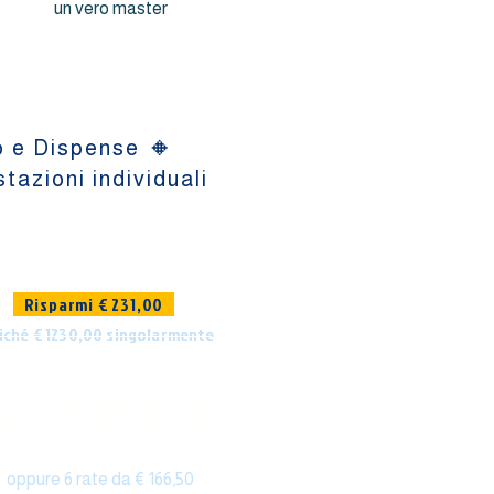
un vero master
🔸
o e Dispense
tazioni individuali
Risparmi € 231,00
iché € 1230,00 singolarmente
€ 999
oppure 6 rate da € 166,50