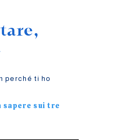
tare,
a
n perché ti ho
a sapere sui tre