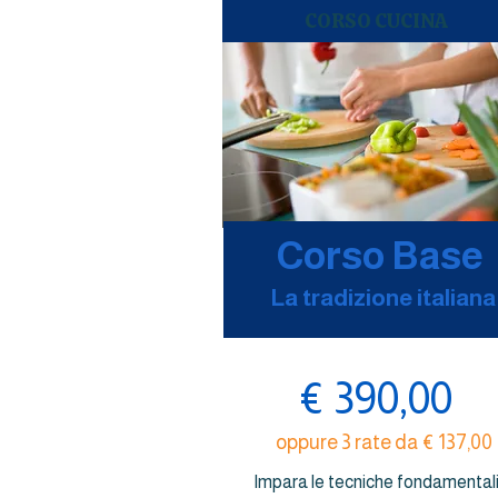
CORSO CUCINA
Corso Base
La tradizione italiana
€ 390,00
oppure 3 rate da € 137,00
Impara le tecniche fondamental