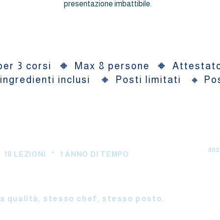
presentazione imbattibile.
🔸
🔸
per 3 corsi
Max 8 persone
Attestat
🔸
ingredienti inclusi
Posti limitati 🔸 Pos
anz
8 LEZIONI * 1 ANNO DI TEMPO
zato + Master
sa qualità, stesso chef, stesso posto.