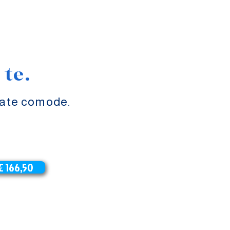
 te.
rate comode.
€ 166,50