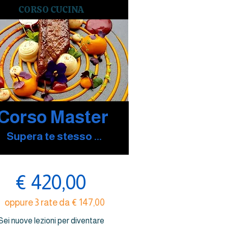
CORSO CUCINA
Corso Master
Supera te stesso ...
€ 420,00
oppure 3 rate da € 147,00
Sei nuove lezioni per diventare