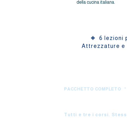
della cucina italiana.
🔸
6 lezioni 
Attrezzature e 
PACCHETTO COMPLETO * 1
Base + Avan
Tutti e tre i corsi. Stes