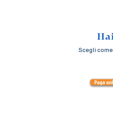
Hai
Scegli come
IL PIU' SCE
Pago onl