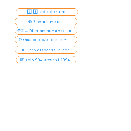
4️⃣ 3️⃣ videolezioni
🎁 3 bonus inclusi
🧑🏻‍🍳 Direttamente a casa tua
⏰ Quando, dove e con chi vuoi
📙 libro dispensa in pdf
💶 solo 99€ anziché 199€
Lavorerai fianco a