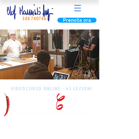
348 7407467
Prenota ora
VIDEOCORSO ONLINE - 43 LEZIONI
20 ore di lezione con chef
Maurizio Lupi. Guardi quando
vuoi, dove vuoi, con chi vuoi.