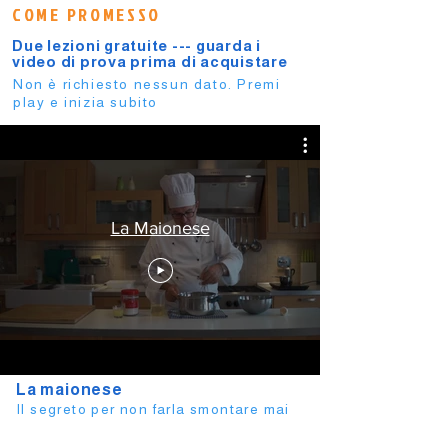
COME PROMESSO
Due lezioni gratuite --- guarda i
video di prova prima di acquistare
Non è richiesto nessun dato. Premi
play e inizia subito
La Maionese
La maionese
Il segreto per non farla smontare mai