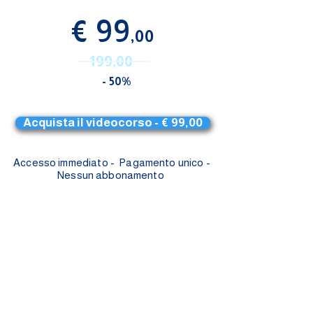
€ 99
,00
199,00
- 50%
Acquista il videocorso - € 99,00
Accesso immediato - Pagamento unico -
Nessun abbonamento
⭐️⭐️⭐️ 100% recensioni positive *
2500+ persone formate * Accesso
immediato dopo il pagamento