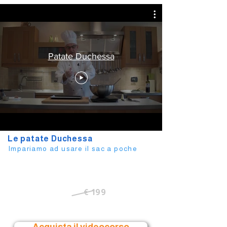
Patate Duchessa
Le patate Duchessa
Impariamo ad usare il sac a poche
Hai visto come lavoro? Nel corso completo ce ne sono altri 41
Inizia subito a
€ 199
/ solo €
99,00
Acquista il videocorso