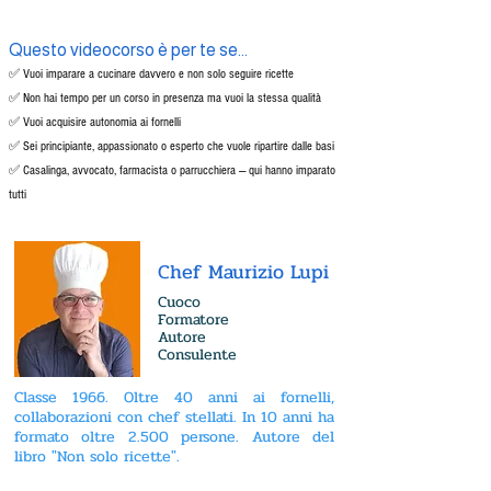
Questo videocorso è per te se...
✅ Vuoi imparare a cucinare davvero e non solo seguire ricette
✅ Non hai tempo per un corso in presenza ma vuoi la stessa qualità
✅ Vuoi acquisire autonomia ai fornelli
✅ Sei principiante, appassionato o esperto che vuole ripartire dalle basi
✅ Casalinga, avvocato, farmacista o parrucchiera — qui hanno imparato
tutti
Chef Maurizio Lupi
Cuoco
Formatore
Autore
Consulente
Classe 1966. Oltre 40 anni ai fornelli,
collaborazioni con chef stellati. In 10 anni ha
formato oltre 2.500 persone. Autore del
libro "Non solo ricette".