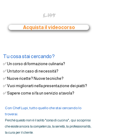
Unisciti a oltre 2.500 persone che hanno già cucinato
con Chef Lupi
Inizia subito a
€ 199
/ solo € 99,00
Acquista il videocorso
Tu cosa stai cercando?
✅ Un corso di formazione culinaria?
✅ Un tutor in caso di necessità?
✅ Nuove ricette? Nuove tecniche?
✅ Vuoi migliorarti nella presentazione dei piatti?
✅ Sapere come si fa un servizio a tavola?
Con Chef Lupi, tutto quello che stai cercando lo
troverai.
ina"; qui scopri
Perché questo non è il solito "corso di cuc
rai
che esiste ancora la competenza, la serietà, la professionalità,
la cura per il cliente.