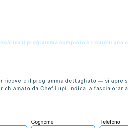
Corso base - "6 sere in cu
Scarica il programma completo o richiedi una 
r ricevere il programma dettagliato — si apre s
richiamato da Chef Lupi, indica la fascia oraria
Cognome
Telefono