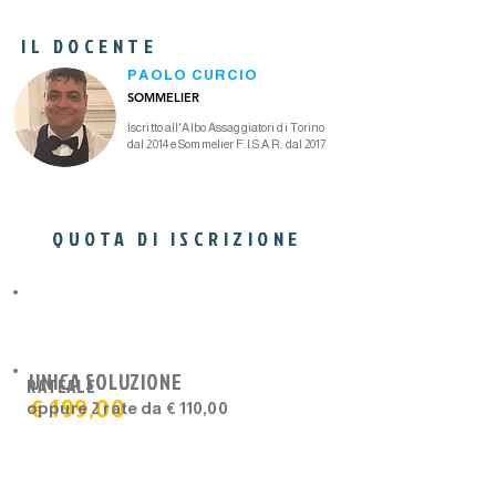
IL DOCENTE
PAOLO CURCIO
SOMMELIER
Iscritto all'Albo Assaggiatori di Torino
dal 2014 e Sommelier F.I.S.A.R. dal 2017
QUOTA DI ISCRIZIONE
IL PIU'
USATO
UNICA SOLUZIONE
RATEALE
€ 199,00
oppure 2 rate da € 110,00