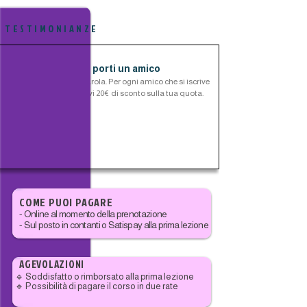
TESTIMONIANZE
20€ di sconto se porti un amico
Premiamo il passaparola. Per ogni amico che si iscrive
allo stesso corso ricevi 20€ di sconto sulla tua quota.
COME PUOI PAGARE
- Online al momento della prenotazione
- Sul posto in contanti o Satispay alla prima lezione
AGEVOLAZIONI
🔹 Soddisfatto o rimborsato alla prima lezione
🔹 Possibilità di pagare il corso in due rate