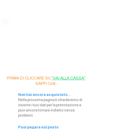
Ultimi posti
disponibili
Stai prenotando un evento
con Chef Lupi...
PRIMA DI CLICCARE SU
"VAI ALLA CASSA"
SAPPI CHE:
Non hai ancora acquistato...
Nella prossima pagina ti chiederemo di
inserire i tuoi dati per la prenotazione e
puoi ancora tornare indietro senza
problemi
Puoi pagare sul posto