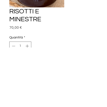
RISOTTI E
MINESTRE
Prezzo
70,00 €
Quantità
*
VAI ALLA CASSA
☎️
Se hai ancora dei dubbi, scrivi un
whatsapp o chiama il
348 7407467
Ci vediamo in cucina!!!