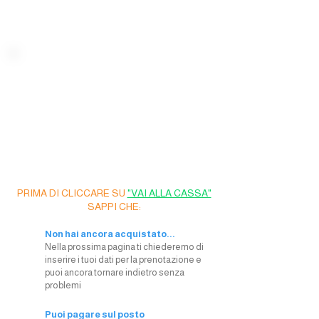
Ultimi posti
disponibili
Stai prenotando un evento
con Chef Lupi...
PRIMA DI CLICCARE SU
"VAI ALLA CASSA"
SAPPI CHE:
Non hai ancora acquistato...
Nella prossima pagina ti chiederemo di
inserire i tuoi dati per la prenotazione e
puoi ancora tornare indietro senza
problemi
Puoi pagare sul posto