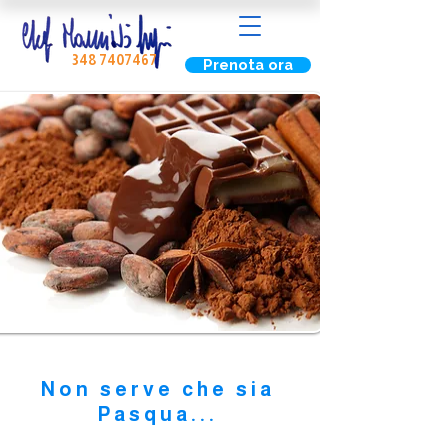
348 7407467
Prenota ora
Cioccolato
Non serve che sia
Pasqua...