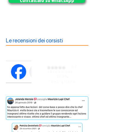
Le recensioni dei corsisti
⭐️⭐️⭐️⭐️⭐️
67
recensioni
100%
consigliano