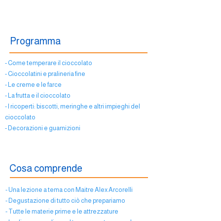
Programma
- Come temperare il cioccolato
- Cioccolatini e pralineria fine
- Le creme e le farce
- La frutta e il cioccolato
- I ricoperti: biscotti, meringhe e altri impieghi del
cioccolato
- Decorazioni e guarnizioni
Cosa comprende
- Una lezione a tema con Maitre Alex Arcorelli
- Degustazione di tutto ciò che prepariamo
- Tutte le materie prime e le attrezzature