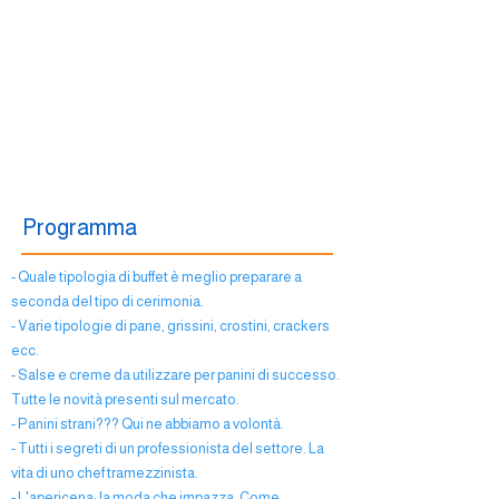
iscrivendoti a questo corso di
una serata.
Programma
- Quale tipologia di buffet è meglio preparare a
seconda del tipo di cerimonia.
- Varie tipologie di pane, grissini, crostini, crackers
ecc.
- Salse e creme da utilizzare per panini di successo.
Tutte le novità presenti sul mercato.
- Panini strani??? Qui ne abbiamo a volontà.
- Tutti i segreti di un professionista del settore. La
vita di uno chef tramezzinista.
- L'apericena: la moda che impazza. Come