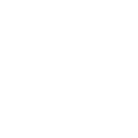
Ecco... se tutto questo è
capitato anche a te, sei
nel posto giusto al
momento giusto. Questa
bellissima lezione ti darà
tutte le nozioni per
eseguire in piena
autonomia un buffet per
un'apericena in chiave
moderna.
Panini, tramezzini, toast,
piadine, creme e salse varie,
vari tipi di pane, le
presentazioni, come fare una
cascata di affettati, le
decorazioni... tutto questo ed
altro ancora potrai scoprire